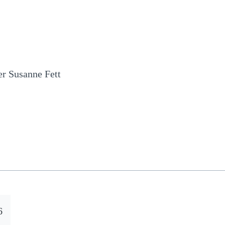
er Susanne Fett
6